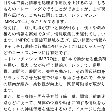
目や耳で得た情報を処理する速度を上げるのは、もろ
もろのトレーニングで行うことができますが、まず視
野を広げる、こちらに関してはストレッチマシン
IMPROで上げることができます。
例えば、回旋可動域が狭いと体が回らず、側面や斜め
後ろの情報を察知できず、情報収集に出遅れてしまい
ます。IMPROで回旋可動域を広げ、広い範囲で情報を
キャッチし瞬時に行動に移せるか！これはサッカーな
どのコートスポーツには有効です。
ストレッチマシン IMPROは、指1本で動かせる低負荷
を用い、脱力しながら行う動的ストレッチで、肩甲
骨、肩関節、股関節、脊柱を動かし、その周辺筋肉を
リラックスさせた状態で弛緩・収縮させるので、全身
の筋肉が緩み、柔軟性が向上し、関節可動域が広がり
ます。
また、脳⇔脊髄⇔固有受容器（筋、腱、関節、前庭迷
路などにあって、身体の位置や動きに関する情報をも
たらす）の神経伝達を促進するので、イメージした通