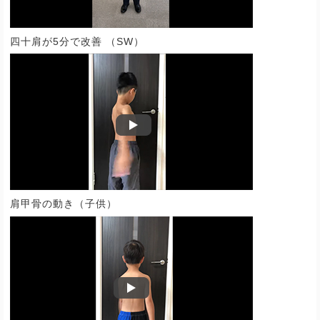
四十肩が5分で改善 （SW）
肩甲骨の動き（子供）