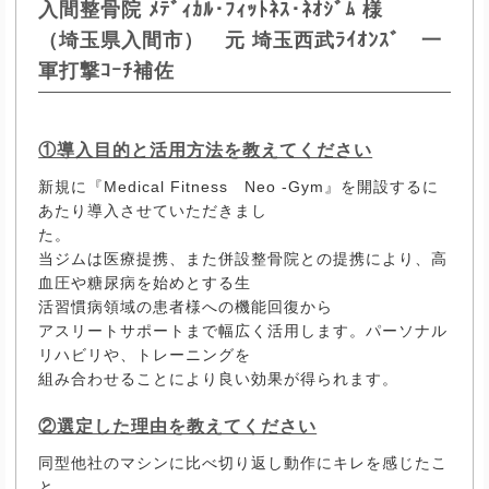
入間整骨院 ﾒﾃﾞｨｶﾙ･ﾌｨｯﾄﾈｽ･ﾈｵｼﾞﾑ 様
（埼玉県入間市） 元 埼玉西武ﾗｲｵﾝｽﾞ 一
軍打撃ｺｰﾁ補佐
①導入目的と活用方法を教えてください
新規に『Medical Fitness Neo -Gym』を開設するに
あたり導入させていただきまし
た。
当ジムは医療提携、また併設整骨院との提携により、高
血圧や糖尿病を始めとする生
活習慣病領域の患者様への機能回復から
アスリートサポートまで幅広く活用します。パーソナル
リハビリや、トレーニングを
組み合わせることにより良い効果が得られます。
②選定した理由を教えてください
同型他社のマシンに比べ切り返し動作にキレを感じたこ
と。