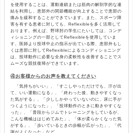
を使用することは、運動連鎖または筋肉の解剖学的な連
結を利用し、患部外の関節機能が向上することで患部の
痛みを緩和することができています。また、スポーツ障
害を有する患者に対しても、Reflexibleを多く活用して
おります。例えば、野球肘の学生にたいしては、コンデ
ィショニングの一部としてReflexibleを使用していま
す。医師より投球中止の指示が出ている際、患部外もし
くは患部に対してReflexibleによるコンディショニング
は、投球動作に必要な全身の柔軟性を改善することでス
ムーズな競技復帰ができています。
④お客様からのお声を教えてください
「気持ちがいい」、「すこしやっただけでも、汗が出
て、いい運動になる」、「終わった後、動きやすくなっ
た気がする」、「少ししかやっていないのに、床に手が
つくようになった」、「投球動作のときに動きやすくな
った」、「普段からジムでトレーニングをしているが、
こんな機械ははじめてみた」、「体が柔らかくなった気
がする」、「歩いているときの歩幅が広がった」、「代
謝がよくなった」など