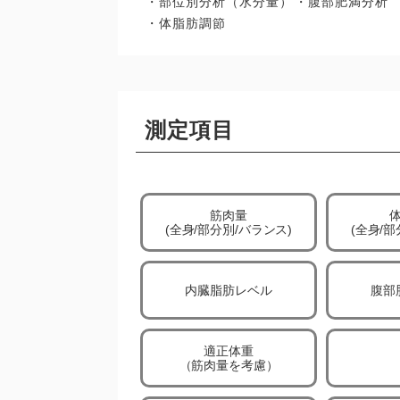
・部位別分析（水分量）
・腹部肥満分析
・体脂肪調節
測定項目
筋肉量
(全身/部分別/
バランス)
(全身/部
内臓脂肪レベル
腹部
適正体重
（筋肉量を考慮）