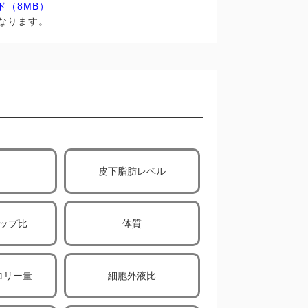
ド（8MB）
となります。
皮下脂肪レベル
ップ比
体質
ロリー量
細胞外液比