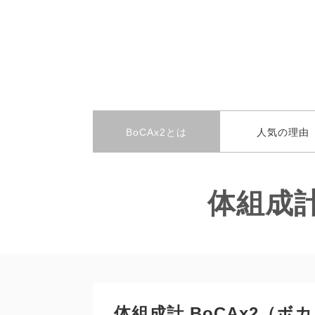
BoCAx2とは
人気の理由
体組成計
体組成計 BoCAx2（