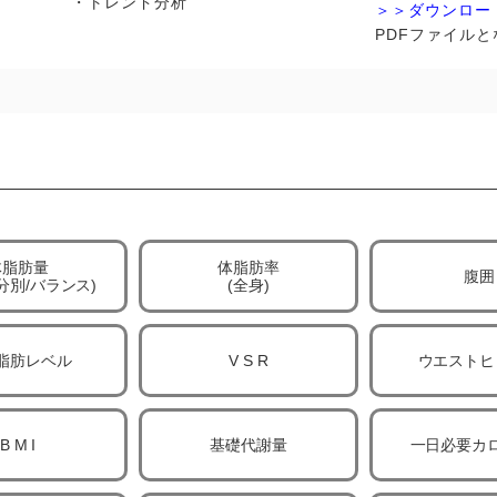
・トレンド分析
＞＞ダウンロー
PDFファイル
体脂肪量
体脂肪率
腹囲
分別/
バランス)
(全身)
脂肪レベル
V S R
ウエストヒ
B M I
基礎代謝量
一日必要
カ