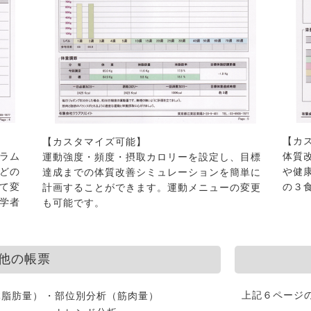
【カ
【カスタマイズ可能】
ラム
体質
運動強度・頻度・摂取カロリーを設定し、目標
どの
や健
達成までの体質改善シミュレーションを簡単に
て変
の３
計画することができます。運動メニューの変更
学者
も可能です。
他の帳票
上記６ページ
体脂肪量）
・部位別分析（筋肉量）