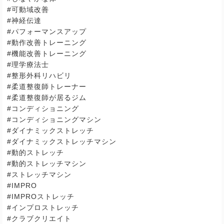
#
可動域改善
#
神経伝達
#
パフォーマンスアップ
#
動作改善トレーニング
#
機能改善トレーニング
#
理学療法士
#
整形外科リハビリ
#
柔道整復師トレーナー
#
柔道整復師が居るジム
#
コンディショニング
#
コンディショニングマシン
#
ダイナミックストレッチ
#
ダイナミックストレッチマシン
#
動的ストレッチ
#
動的ストレッチマシン
#
ストレッチマシン
#IMPRO
#IMPRO
ストレッチ
#
インプロストレッチ
#
クラブクリエイト