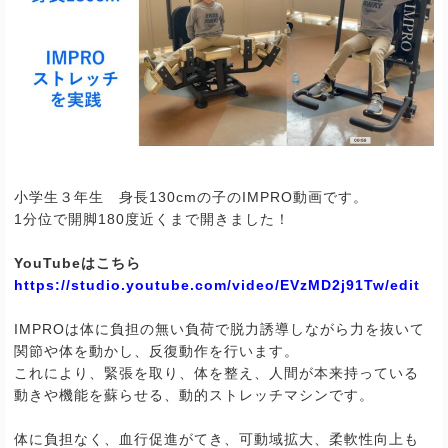
小学生３年生 身長
130cm
の子の
IMPRO
動画です。
1
分位で開脚
180
度近くまで開きました！
YouTubeはこちら
https://studio.youtube.com/video/EVzMD2j91Tw/edit
IMPRO
は体に負担の無い負荷で脱力誘導しながら力を抜いて
関節や体を動かし、反復動作を行います。
これにより、緊張を取り、体を整え、人間が本来持っている
動きや機能を蘇らせる、動的ストレッチマシンです。
体に負担なく、血行促進がてき、可動域拡大、柔軟性向上も