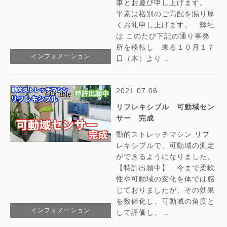
事とお慶び申し上げます。
平素は格別のご高配を賜り厚
くお礼申し上げます。 弊社
は このたび下記の通り事務
所を移転し 来る１０月１７
インフォメーション
日（木）より ..
2021.07.06
リフレキシブル 可動域セン
サー 完成
動的ストレッチマシン リフ
レキシブルで、可動域の測定
ができるようになりました。
【特許出願中】 今まで柔軟
性や可動域の変化を体では感
じておりましたが、その効果
を数値化し、可動域の角度と
インフォメーション
して評価し、 ..